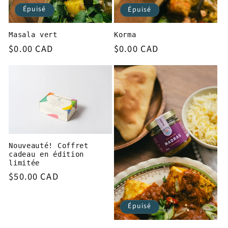
Épuisé
Épuisé
Masala vert
Korma
Prix habituel
$0.00 CAD
Prix habituel
$0.00 CAD
Nouveauté! Coffret
cadeau en édition
limitée
Prix habituel
$50.00 CAD
Épuisé